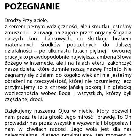
POŻEGNANIE
Drodzy Przyjaciele,
z sercem pełnym wdzięczności, ale i smutku jesteśmy
zmuszeni – z uwagi na zajęcie przez organy ścigania
naszych kont bankowych, co skutkuje brakiem
materialnych środków potrzebnych do dalszej
działalności – po kilkunastu latach pięknej i owocnej
pracy jako prawdopodobnie największa ambona Słowa
Bożego w Internecie, ale i na falach eteru, zakończyć
nasze dzieła, które dumnie noszą nazwę Profeto. Nie
żegnamy się z żalem do kogokolwiek ani nie jesteśmy
obrażeni na rzeczywistość, której nie rozumiemy, lecz
przyjmujemy to z chrześcijańską pokorą i z głęboką
wdzięcznością wobec Boga i wszystkich, którzy byli
częścią tej drogi.
Dziękujemy naszemu Ojcu w niebie, który pozwolił
nam przez te lata głosić Jego miłość i prawdę. To On
prowadził nas przez wszystkie wyzwania i błogosławił
nam w chwilach radości. Jego wola jest dla nas
najważniejsza, dlatego przyjmujemy ten moment z