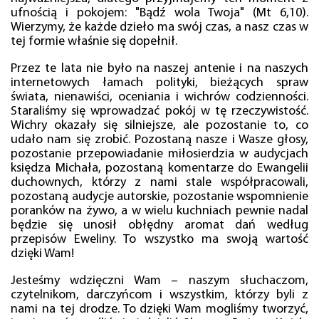
ufnością i pokojem: "Bądź wola Twoja" (Mt 6,10).
Wierzymy, że każde dzieło ma swój czas, a nasz czas w
tej formie właśnie się dopełnił.
Przez te lata nie było na naszej antenie i na naszych
internetowych łamach polityki, bieżących spraw
świata, nienawiści, oceniania i wichrów codzienności.
Staraliśmy się wprowadzać pokój w tę rzeczywistość.
Wichry okazały się silniejsze, ale pozostanie to, co
udało nam się zrobić. Pozostaną nasze i Wasze głosy,
pozostanie przepowiadanie miłosierdzia w audycjach
księdza Michała, pozostaną komentarze do Ewangelii
duchownych, którzy z nami stale współpracowali,
pozostaną audycje autorskie, pozostanie wspomnienie
poranków na żywo, a w wielu kuchniach pewnie nadal
będzie się unosił obłędny aromat dań według
przepisów Eweliny. To wszystko ma swoją wartość
dzięki Wam!
Jesteśmy wdzięczni Wam – naszym słuchaczom,
czytelnikom, darczyńcom i wszystkim, którzy byli z
nami na tej drodze. To dzięki Wam mogliśmy tworzyć,