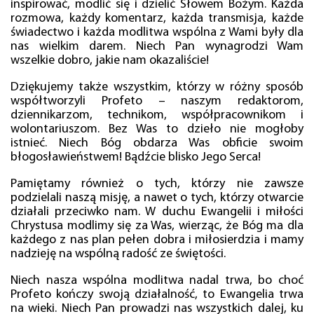
inspirować, modlić się i dzielić Słowem Bożym. Każda
rozmowa, każdy komentarz, każda transmisja, każde
świadectwo i każda modlitwa wspólna z Wami były dla
nas wielkim darem. Niech Pan wynagrodzi Wam
wszelkie dobro, jakie nam okazaliście!
Dziękujemy także wszystkim, którzy w różny sposób
współtworzyli Profeto – naszym redaktorom,
dziennikarzom, technikom, współpracownikom i
wolontariuszom. Bez Was to dzieło nie mogłoby
istnieć. Niech Bóg obdarza Was obficie swoim
błogosławieństwem! Bądźcie blisko Jego Serca!
Pamiętamy również o tych, którzy nie zawsze
podzielali naszą misję, a nawet o tych, którzy otwarcie
działali przeciwko nam. W duchu Ewangelii i miłości
Chrystusa modlimy się za Was, wierząc, że Bóg ma dla
każdego z nas plan pełen dobra i miłosierdzia i mamy
nadzieję na wspólną radość ze świętości.
Niech nasza wspólna modlitwa nadal trwa, bo choć
Profeto kończy swoją działalność, to Ewangelia trwa
na wieki. Niech Pan prowadzi nas wszystkich dalej, ku