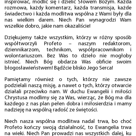
inspirować, modlić się i dzielić Słowem Bożym. Każda
rozmowa, każdy komentarz, każda transmisja, każde
świadectwo i każda modlitwa wspólna z Wami były dla
nas wielkim darem. Niech Pan wynagrodzi Wam
wszelkie dobro, jakie nam okazaliście!
Dziękujemy także wszystkim, którzy w różny sposób
współtworzyli Profeto – naszym redaktorom,
dziennikarzom, technikom, współpracownikom i
wolontariuszom. Bez Was to dzieło nie mogłoby
istnieć. Niech Bóg obdarza Was obficie swoim
błogosławieństwem! Bądźcie blisko Jego Serca!
Pamiętamy również o tych, którzy nie zawsze
podzielali naszą misję, a nawet o tych, którzy otwarcie
działali przeciwko nam. W duchu Ewangelii i miłości
Chrystusa modlimy się za Was, wierząc, że Bóg ma dla
każdego z nas plan pełen dobra i miłosierdzia i mamy
nadzieję na wspólną radość ze świętości.
Niech nasza wspólna modlitwa nadal trwa, bo choć
Profeto kończy swoją działalność, to Ewangelia trwa
na wieki. Niech Pan prowadzi nas wszystkich dalej, ku