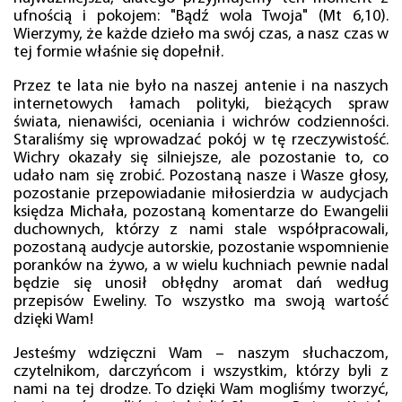
ufnością i pokojem: "Bądź wola Twoja" (Mt 6,10).
Wierzymy, że każde dzieło ma swój czas, a nasz czas w
tej formie właśnie się dopełnił.
Przez te lata nie było na naszej antenie i na naszych
internetowych łamach polityki, bieżących spraw
świata, nienawiści, oceniania i wichrów codzienności.
Staraliśmy się wprowadzać pokój w tę rzeczywistość.
Wichry okazały się silniejsze, ale pozostanie to, co
udało nam się zrobić. Pozostaną nasze i Wasze głosy,
pozostanie przepowiadanie miłosierdzia w audycjach
księdza Michała, pozostaną komentarze do Ewangelii
duchownych, którzy z nami stale współpracowali,
pozostaną audycje autorskie, pozostanie wspomnienie
poranków na żywo, a w wielu kuchniach pewnie nadal
będzie się unosił obłędny aromat dań według
przepisów Eweliny. To wszystko ma swoją wartość
dzięki Wam!
Jesteśmy wdzięczni Wam – naszym słuchaczom,
czytelnikom, darczyńcom i wszystkim, którzy byli z
nami na tej drodze. To dzięki Wam mogliśmy tworzyć,