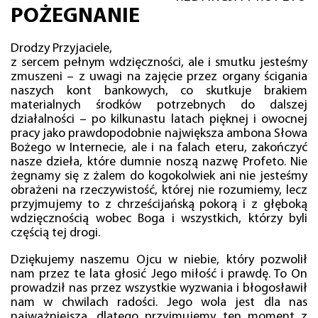
POŻEGNANIE
Drodzy Przyjaciele,
z sercem pełnym wdzięczności, ale i smutku jesteśmy
zmuszeni – z uwagi na zajęcie przez organy ścigania
naszych kont bankowych, co skutkuje brakiem
materialnych środków potrzebnych do dalszej
działalności – po kilkunastu latach pięknej i owocnej
pracy jako prawdopodobnie największa ambona Słowa
Bożego w Internecie, ale i na falach eteru, zakończyć
nasze dzieła, które dumnie noszą nazwę Profeto. Nie
żegnamy się z żalem do kogokolwiek ani nie jesteśmy
obrażeni na rzeczywistość, której nie rozumiemy, lecz
przyjmujemy to z chrześcijańską pokorą i z głęboką
wdzięcznością wobec Boga i wszystkich, którzy byli
częścią tej drogi.
Dziękujemy naszemu Ojcu w niebie, który pozwolił
nam przez te lata głosić Jego miłość i prawdę. To On
prowadził nas przez wszystkie wyzwania i błogosławił
nam w chwilach radości. Jego wola jest dla nas
najważniejsza, dlatego przyjmujemy ten moment z