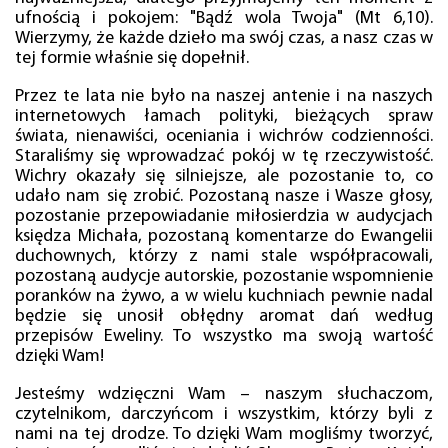
ufnością i pokojem: "Bądź wola Twoja" (Mt 6,10).
Wierzymy, że każde dzieło ma swój czas, a nasz czas w
tej formie właśnie się dopełnił.
Przez te lata nie było na naszej antenie i na naszych
internetowych łamach polityki, bieżących spraw
świata, nienawiści, oceniania i wichrów codzienności.
Staraliśmy się wprowadzać pokój w tę rzeczywistość.
Wichry okazały się silniejsze, ale pozostanie to, co
udało nam się zrobić. Pozostaną nasze i Wasze głosy,
pozostanie przepowiadanie miłosierdzia w audycjach
księdza Michała, pozostaną komentarze do Ewangelii
duchownych, którzy z nami stale współpracowali,
pozostaną audycje autorskie, pozostanie wspomnienie
poranków na żywo, a w wielu kuchniach pewnie nadal
będzie się unosił obłędny aromat dań według
przepisów Eweliny. To wszystko ma swoją wartość
dzięki Wam!
Jesteśmy wdzięczni Wam – naszym słuchaczom,
czytelnikom, darczyńcom i wszystkim, którzy byli z
nami na tej drodze. To dzięki Wam mogliśmy tworzyć,