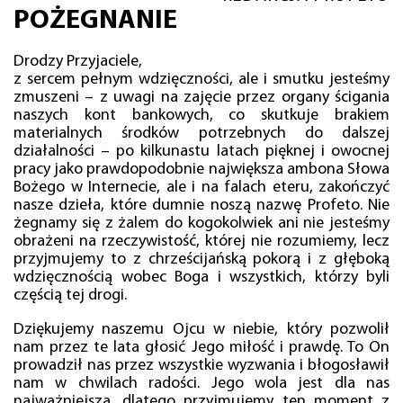
POŻEGNANIE
Drodzy Przyjaciele,
z sercem pełnym wdzięczności, ale i smutku jesteśmy
zmuszeni – z uwagi na zajęcie przez organy ścigania
naszych kont bankowych, co skutkuje brakiem
materialnych środków potrzebnych do dalszej
działalności – po kilkunastu latach pięknej i owocnej
pracy jako prawdopodobnie największa ambona Słowa
Bożego w Internecie, ale i na falach eteru, zakończyć
nasze dzieła, które dumnie noszą nazwę Profeto. Nie
żegnamy się z żalem do kogokolwiek ani nie jesteśmy
obrażeni na rzeczywistość, której nie rozumiemy, lecz
przyjmujemy to z chrześcijańską pokorą i z głęboką
wdzięcznością wobec Boga i wszystkich, którzy byli
częścią tej drogi.
Dziękujemy naszemu Ojcu w niebie, który pozwolił
nam przez te lata głosić Jego miłość i prawdę. To On
prowadził nas przez wszystkie wyzwania i błogosławił
nam w chwilach radości. Jego wola jest dla nas
najważniejsza, dlatego przyjmujemy ten moment z