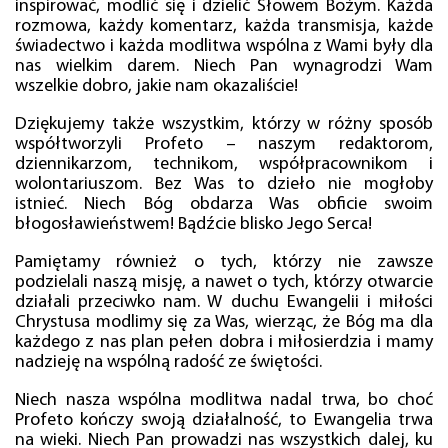
inspirować, modlić się i dzielić Słowem Bożym. Każda
rozmowa, każdy komentarz, każda transmisja, każde
świadectwo i każda modlitwa wspólna z Wami były dla
nas wielkim darem. Niech Pan wynagrodzi Wam
wszelkie dobro, jakie nam okazaliście!
Dziękujemy także wszystkim, którzy w różny sposób
współtworzyli Profeto – naszym redaktorom,
dziennikarzom, technikom, współpracownikom i
wolontariuszom. Bez Was to dzieło nie mogłoby
istnieć. Niech Bóg obdarza Was obficie swoim
błogosławieństwem! Bądźcie blisko Jego Serca!
Pamiętamy również o tych, którzy nie zawsze
podzielali naszą misję, a nawet o tych, którzy otwarcie
działali przeciwko nam. W duchu Ewangelii i miłości
Chrystusa modlimy się za Was, wierząc, że Bóg ma dla
każdego z nas plan pełen dobra i miłosierdzia i mamy
nadzieję na wspólną radość ze świętości.
Niech nasza wspólna modlitwa nadal trwa, bo choć
Profeto kończy swoją działalność, to Ewangelia trwa
na wieki. Niech Pan prowadzi nas wszystkich dalej, ku