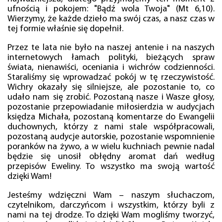
ufnością i pokojem: "Bądź wola Twoja" (Mt 6,10).
Wierzymy, że każde dzieło ma swój czas, a nasz czas w
tej formie właśnie się dopełnił.
Przez te lata nie było na naszej antenie i na naszych
internetowych łamach polityki, bieżących spraw
świata, nienawiści, oceniania i wichrów codzienności.
Staraliśmy się wprowadzać pokój w tę rzeczywistość.
Wichry okazały się silniejsze, ale pozostanie to, co
udało nam się zrobić. Pozostaną nasze i Wasze głosy,
pozostanie przepowiadanie miłosierdzia w audycjach
księdza Michała, pozostaną komentarze do Ewangelii
duchownych, którzy z nami stale współpracowali,
pozostaną audycje autorskie, pozostanie wspomnienie
poranków na żywo, a w wielu kuchniach pewnie nadal
będzie się unosił obłędny aromat dań według
przepisów Eweliny. To wszystko ma swoją wartość
dzięki Wam!
Jesteśmy wdzięczni Wam – naszym słuchaczom,
czytelnikom, darczyńcom i wszystkim, którzy byli z
nami na tej drodze. To dzięki Wam mogliśmy tworzyć,