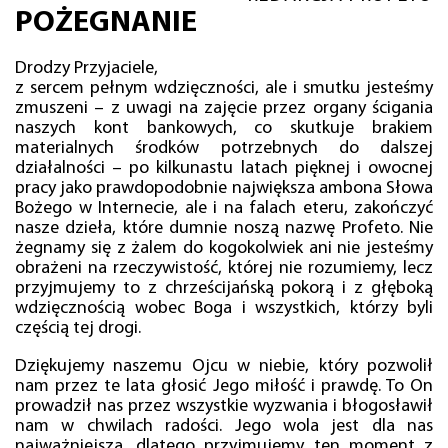
POŻEGNANIE
Drodzy Przyjaciele,
z sercem pełnym wdzięczności, ale i smutku jesteśmy
zmuszeni – z uwagi na zajęcie przez organy ścigania
naszych kont bankowych, co skutkuje brakiem
materialnych środków potrzebnych do dalszej
działalności – po kilkunastu latach pięknej i owocnej
pracy jako prawdopodobnie największa ambona Słowa
Bożego w Internecie, ale i na falach eteru, zakończyć
nasze dzieła, które dumnie noszą nazwę Profeto. Nie
żegnamy się z żalem do kogokolwiek ani nie jesteśmy
obrażeni na rzeczywistość, której nie rozumiemy, lecz
przyjmujemy to z chrześcijańską pokorą i z głęboką
wdzięcznością wobec Boga i wszystkich, którzy byli
częścią tej drogi.
Dziękujemy naszemu Ojcu w niebie, który pozwolił
nam przez te lata głosić Jego miłość i prawdę. To On
prowadził nas przez wszystkie wyzwania i błogosławił
nam w chwilach radości. Jego wola jest dla nas
najważniejsza, dlatego przyjmujemy ten moment z