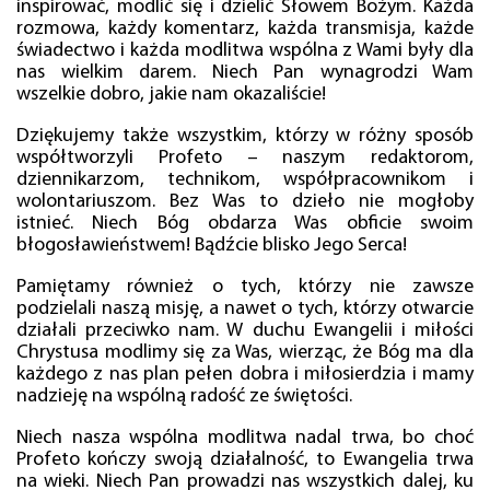
inspirować, modlić się i dzielić Słowem Bożym. Każda
rozmowa, każdy komentarz, każda transmisja, każde
świadectwo i każda modlitwa wspólna z Wami były dla
nas wielkim darem. Niech Pan wynagrodzi Wam
wszelkie dobro, jakie nam okazaliście!
Dziękujemy także wszystkim, którzy w różny sposób
współtworzyli Profeto – naszym redaktorom,
dziennikarzom, technikom, współpracownikom i
wolontariuszom. Bez Was to dzieło nie mogłoby
istnieć. Niech Bóg obdarza Was obficie swoim
błogosławieństwem! Bądźcie blisko Jego Serca!
Pamiętamy również o tych, którzy nie zawsze
podzielali naszą misję, a nawet o tych, którzy otwarcie
działali przeciwko nam. W duchu Ewangelii i miłości
Chrystusa modlimy się za Was, wierząc, że Bóg ma dla
każdego z nas plan pełen dobra i miłosierdzia i mamy
nadzieję na wspólną radość ze świętości.
Niech nasza wspólna modlitwa nadal trwa, bo choć
Profeto kończy swoją działalność, to Ewangelia trwa
na wieki. Niech Pan prowadzi nas wszystkich dalej, ku