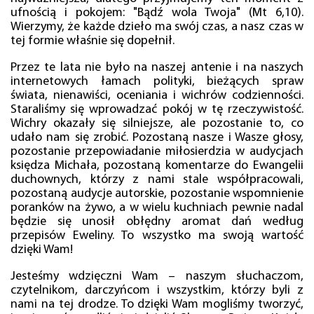
ufnością i pokojem: "Bądź wola Twoja" (Mt 6,10).
Wierzymy, że każde dzieło ma swój czas, a nasz czas w
tej formie właśnie się dopełnił.
Przez te lata nie było na naszej antenie i na naszych
internetowych łamach polityki, bieżących spraw
świata, nienawiści, oceniania i wichrów codzienności.
Staraliśmy się wprowadzać pokój w tę rzeczywistość.
Wichry okazały się silniejsze, ale pozostanie to, co
udało nam się zrobić. Pozostaną nasze i Wasze głosy,
pozostanie przepowiadanie miłosierdzia w audycjach
księdza Michała, pozostaną komentarze do Ewangelii
duchownych, którzy z nami stale współpracowali,
pozostaną audycje autorskie, pozostanie wspomnienie
poranków na żywo, a w wielu kuchniach pewnie nadal
będzie się unosił obłędny aromat dań według
przepisów Eweliny. To wszystko ma swoją wartość
dzięki Wam!
Jesteśmy wdzięczni Wam – naszym słuchaczom,
czytelnikom, darczyńcom i wszystkim, którzy byli z
nami na tej drodze. To dzięki Wam mogliśmy tworzyć,