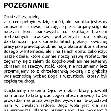
POŻEGNANIE
Drodzy Przyjaciele,
z sercem pełnym wdzięczności, ale i smutku jesteśmy
zmuszeni – z uwagi na zajęcie przez organy ścigania
naszych kont bankowych, co skutkuje brakiem
materialnych środków potrzebnych do dalszej
działalności – po kilkunastu latach pięknej i owocnej
pracy jako prawdopodobnie największa ambona Słowa
Bożego w Internecie, ale i na falach eteru, zakończyć
nasze dzieła, które dumnie noszą nazwę Profeto. Nie
żegnamy się z żalem do kogokolwiek ani nie jesteśmy
obrażeni na rzeczywistość, której nie rozumiemy, lecz
przyjmujemy to z chrześcijańską pokorą i z głęboką
wdzięcznością wobec Boga i wszystkich, którzy byli
częścią tej drogi.
Dziękujemy naszemu Ojcu w niebie, który pozwolił
nam przez te lata głosić Jego miłość i prawdę. To On
prowadził nas przez wszystkie wyzwania i błogosławił
nam w chwilach radości. Jego wola jest dla nas
najważniejsza, dlatego przyjmujemy ten moment z