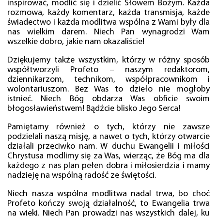
inspirować, modlić się i dzielić Słowem Bożym. Każda
rozmowa, każdy komentarz, każda transmisja, każde
świadectwo i każda modlitwa wspólna z Wami były dla
nas wielkim darem. Niech Pan wynagrodzi Wam
wszelkie dobro, jakie nam okazaliście!
Dziękujemy także wszystkim, którzy w różny sposób
współtworzyli Profeto – naszym redaktorom,
dziennikarzom, technikom, współpracownikom i
wolontariuszom. Bez Was to dzieło nie mogłoby
istnieć. Niech Bóg obdarza Was obficie swoim
błogosławieństwem! Bądźcie blisko Jego Serca!
Pamiętamy również o tych, którzy nie zawsze
podzielali naszą misję, a nawet o tych, którzy otwarcie
działali przeciwko nam. W duchu Ewangelii i miłości
Chrystusa modlimy się za Was, wierząc, że Bóg ma dla
każdego z nas plan pełen dobra i miłosierdzia i mamy
nadzieję na wspólną radość ze świętości.
Niech nasza wspólna modlitwa nadal trwa, bo choć
Profeto kończy swoją działalność, to Ewangelia trwa
na wieki. Niech Pan prowadzi nas wszystkich dalej, ku